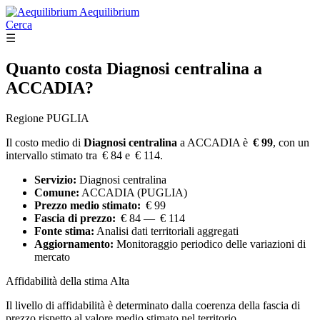
Aequilibrium
Cerca
☰
Quanto costa
Diagnosi centralina
a
ACCADIA?
Regione PUGLIA
Il costo medio di
Diagnosi centralina
a ACCADIA è
€ 99
, con un
intervallo stimato tra € 84 e € 114.
Servizio:
Diagnosi centralina
Comune:
ACCADIA (PUGLIA)
Prezzo medio stimato:
€ 99
Fascia di prezzo:
€ 84 — € 114
Fonte stima:
Analisi dati territoriali aggregati
Aggiornamento:
Monitoraggio periodico delle variazioni di
mercato
Affidabilità della stima
Alta
Il livello di affidabilità è determinato dalla coerenza della fascia di
prezzo rispetto al valore medio stimato nel territorio.