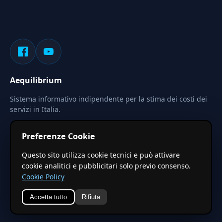
Aequilibrium
Sistema informativo indipendente per la stima dei costi dei
servizi in Italia.
Privacy
Termini
Cerca
Preferenze Cookie
Le stime pubblicate sono calcolate tramite coefficienti
Questo sito utilizza cookie tecnici e può attivare
territoriali regionali applicati a valori base nazionali. Non
cookie analitici e pubblicitari solo previo consenso.
costituiscono preventivo ufficiale.
Cookie Policy
Accetta tutto
Rifiuta
© 2026 Aequilibrium —
Un progetto di vxd.mobi