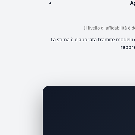
A
Il livello di affidabilità 
La stima è elaborata tramite modelli co
rappre