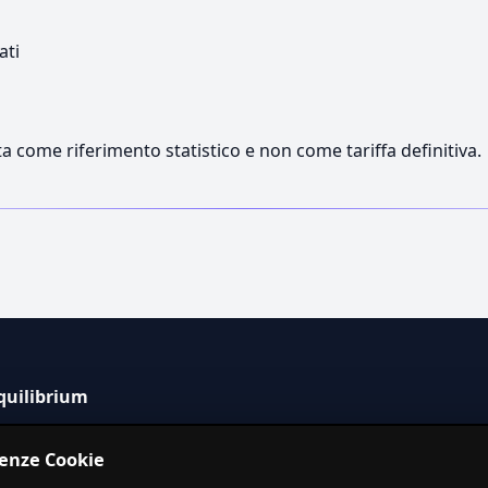
ati
a come riferimento statistico e non come tariffa definitiva.
quilibrium
tema informativo indipendente per la stima dei costi dei
renze Cookie
izi in Italia.