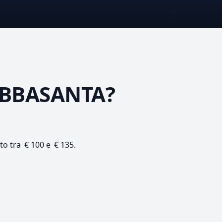
☰
BBASANTA?
ato tra € 100 e € 135.