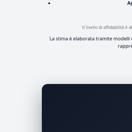
A
Il livello di affidabilità 
La stima è elaborata tramite modelli co
rappre