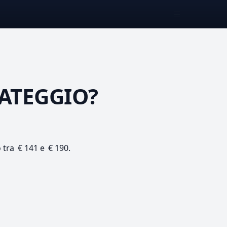
☰
ATEGGIO?
o tra € 141 e € 190.