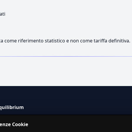
ati
a come riferimento statistico e non come tariffa definitiva.
quilibrium
tema informativo indipendente per la stima dei costi dei
renze Cookie
izi in Italia.