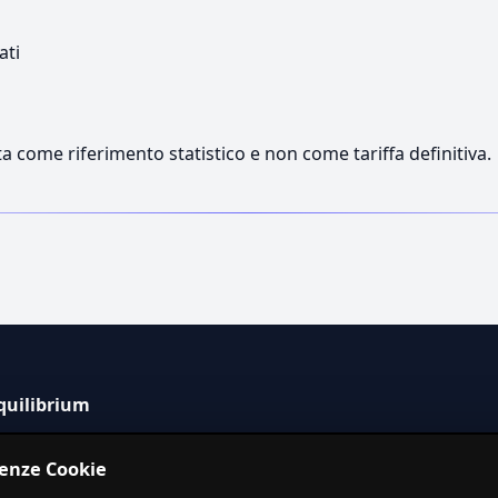
ati
a come riferimento statistico e non come tariffa definitiva.
quilibrium
tema informativo indipendente per la stima dei costi dei
renze Cookie
izi in Italia.