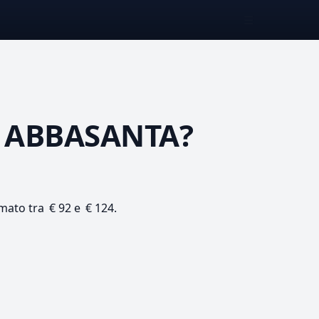
☰
 ABBASANTA?
imato tra € 92 e € 124.