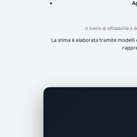
A
Il livello di affidabilità 
La stima è elaborata tramite modelli co
rappre