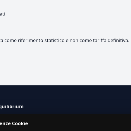
ati
a come riferimento statistico e non come tariffa definitiva.
quilibrium
tema informativo indipendente per la stima dei costi dei
renze Cookie
izi in Italia.