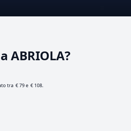
☰
a ABRIOLA?
ato tra € 79 e € 108.