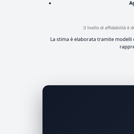
A
Il livello di affidabilità 
La stima è elaborata tramite modelli co
rappre