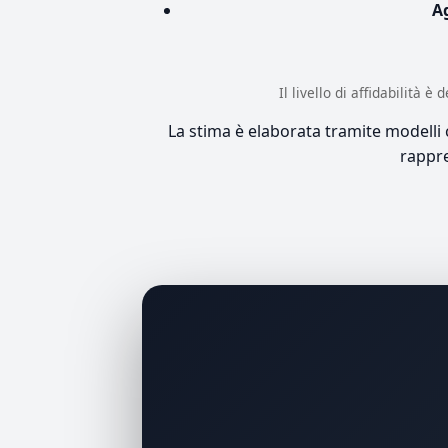
A
Il livello di affidabilità 
La stima è elaborata tramite modelli co
rappre