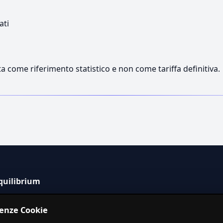
ati
a come riferimento statistico e non come tariffa definitiva.
quilibrium
tema informativo indipendente per la stima dei costi dei
renze Cookie
izi in Italia.