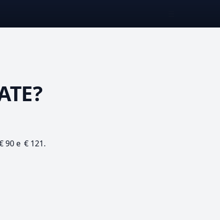
☰
ATE?
€ 90 e € 121.