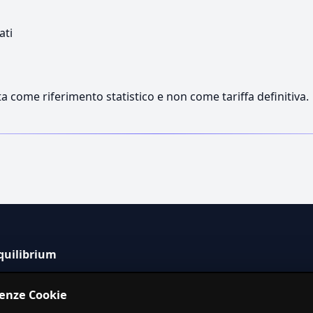
ati
a come riferimento statistico e non come tariffa definitiva.
quilibrium
tema informativo indipendente per la stima dei costi dei
renze Cookie
izi in Italia.