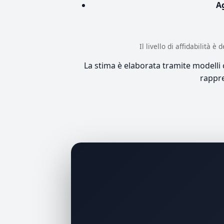
A
Il livello di affidabilità 
La stima è elaborata tramite modelli co
rappre