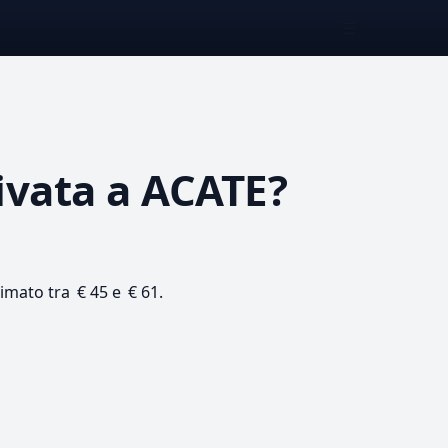
☰
ivata
a ACATE?
timato tra € 45 e € 61.