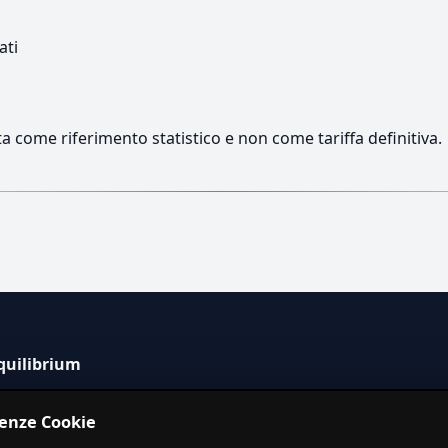
ati
a come riferimento statistico e non come tariffa definitiva.
quilibrium
tema informativo indipendente per la stima dei costi dei
renze Cookie
izi in Italia.