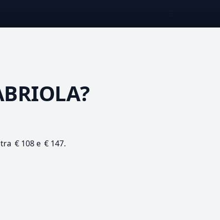
☰
ABRIOLA?
 tra € 108 e € 147.