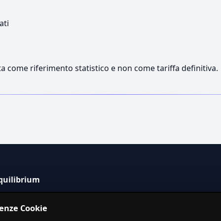
ati
a come riferimento statistico e non come tariffa definitiva.
quilibrium
tema informativo indipendente per la stima dei costi dei
renze Cookie
izi in Italia.