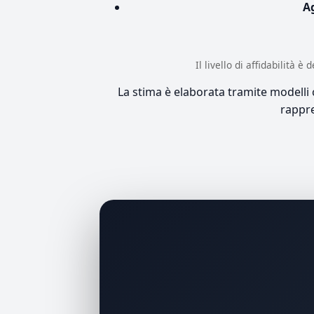
A
Il livello di affidabilità 
La stima è elaborata tramite modelli co
rappre