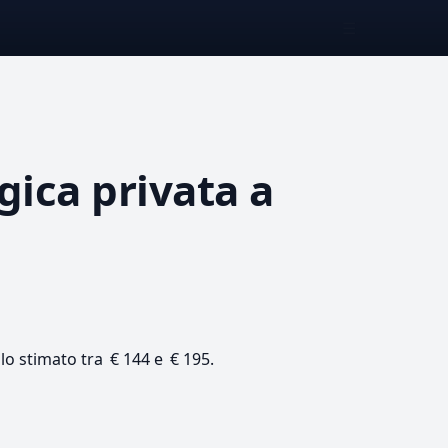
☰
gica privata
a
llo stimato tra € 144 e € 195.