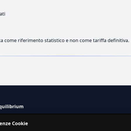
ati
a come riferimento statistico e non come tariffa definitiva.
quilibrium
tema informativo indipendente per la stima dei costi dei
renze Cookie
izi in Italia.