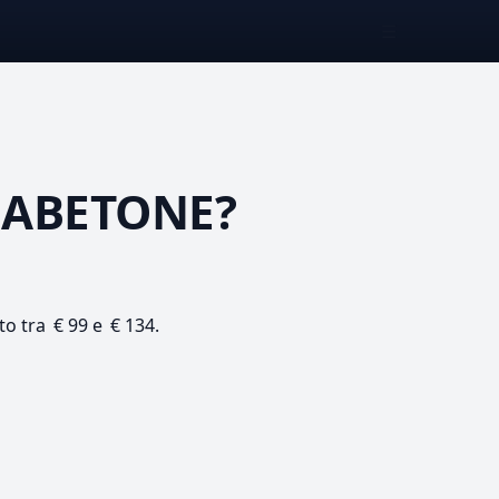
☰
 ABETONE?
to tra € 99 e € 134.