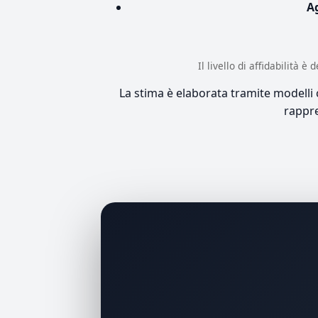
A
Il livello di affidabilità 
La stima è elaborata tramite modelli co
rappre