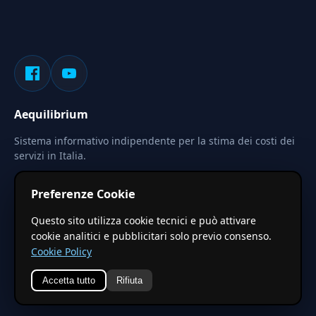
Aequilibrium
Sistema informativo indipendente per la stima dei costi dei
servizi in Italia.
Privacy
Termini
Cerca
Preferenze Cookie
Le stime pubblicate sono calcolate tramite coefficienti
Questo sito utilizza cookie tecnici e può attivare
territoriali regionali applicati a valori base nazionali. Non
cookie analitici e pubblicitari solo previo consenso.
costituiscono preventivo ufficiale.
Cookie Policy
Accetta tutto
Rifiuta
© 2026 Aequilibrium —
Un progetto di vxd.mobi