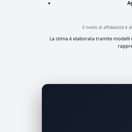
A
Il livello di affidabilità 
La stima è elaborata tramite modelli co
rappre