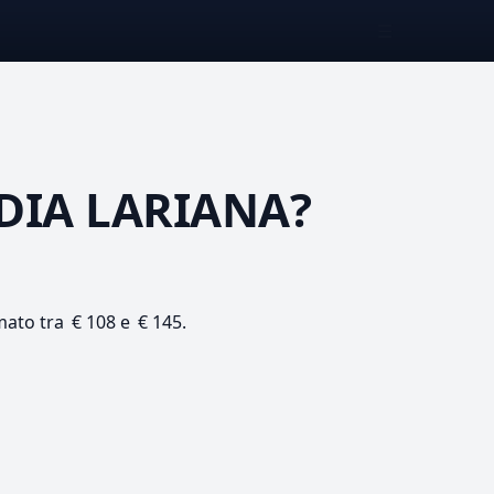
☰
DIA LARIANA?
imato tra € 108 e € 145.