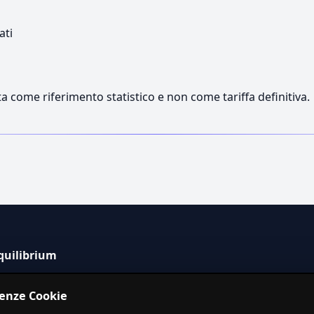
ati
a come riferimento statistico e non come tariffa definitiva.
quilibrium
tema informativo indipendente per la stima dei costi dei
renze Cookie
izi in Italia.