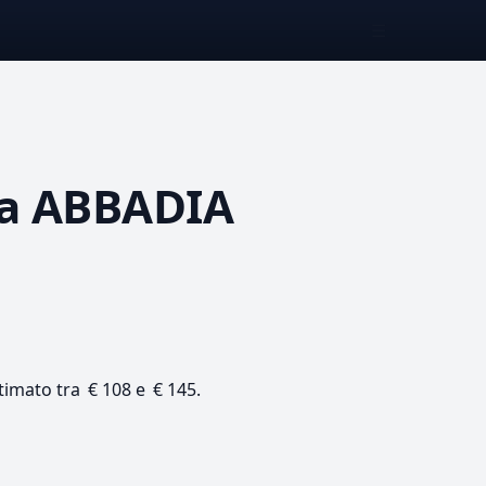
☰
a ABBADIA
stimato tra € 108 e € 145.