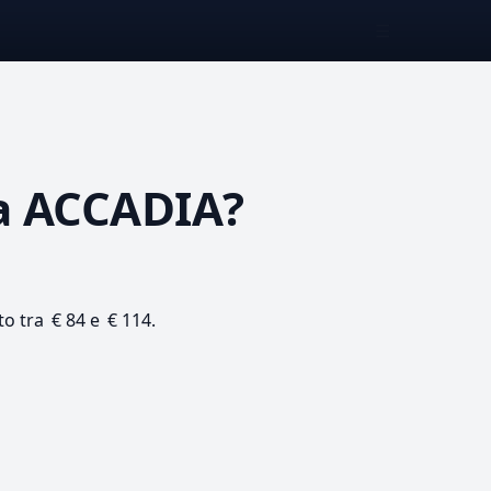
☰
 ACCADIA?
to tra € 84 e € 114.