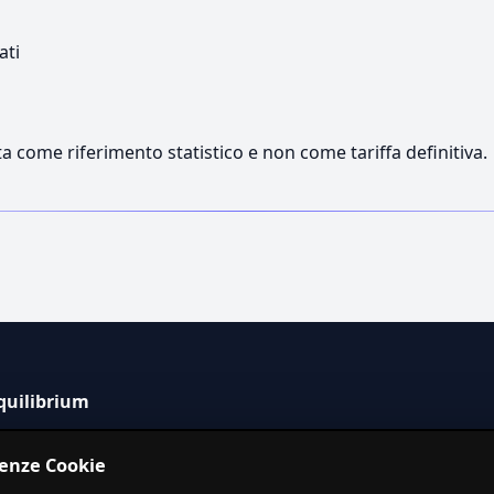
ati
a come riferimento statistico e non come tariffa definitiva.
quilibrium
tema informativo indipendente per la stima dei costi dei
renze Cookie
izi in Italia.