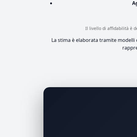
A
Il livello di affidabilità 
La stima è elaborata tramite modelli co
rappre