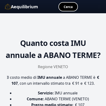
Aequilibrium
☰
Cerca
Quanto costa
IMU
annuale
a ABANO TERME?
Regione VENETO
Il costo medio di
IMU annuale
a ABANO TERME è
€
107
, con un intervallo stimato tra € 91 e € 123.
Servizio:
IMU annuale
Comune:
ABANO TERME (VENETO)
Prezzo medio stimato:
€ 107