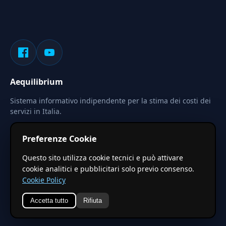
Aequilibrium
Sistema informativo indipendente per la stima dei costi dei
servizi in Italia.
Privacy
Termini
Cerca
Preferenze Cookie
Le stime pubblicate sono calcolate tramite coefficienti
Questo sito utilizza cookie tecnici e può attivare
territoriali regionali applicati a valori base nazionali. Non
cookie analitici e pubblicitari solo previo consenso.
costituiscono preventivo ufficiale.
Cookie Policy
Accetta tutto
Rifiuta
© 2026 Aequilibrium —
Un progetto di vxd.mobi