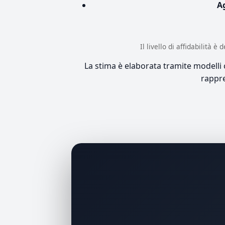
A
Il livello di affidabilità 
La stima è elaborata tramite modelli co
rappre