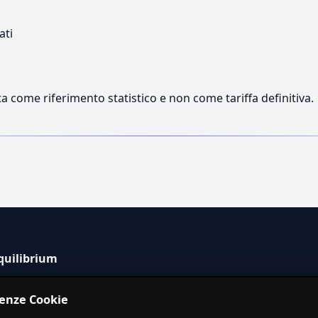
ati
a come riferimento statistico e non come tariffa definitiva.
quilibrium
tema informativo indipendente per la stima dei costi dei
renze Cookie
izi in Italia.