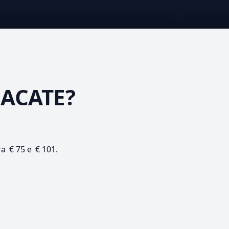
☰
 ACATE?
ra € 75 e € 101.