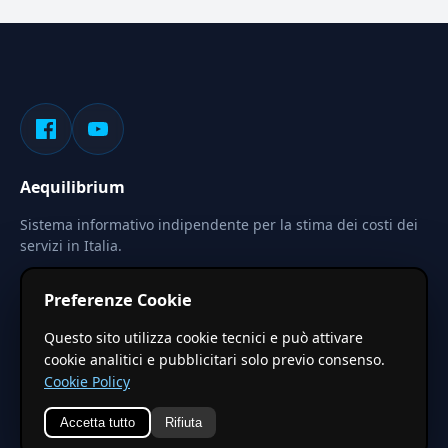
Aequilibrium
Sistema informativo indipendente per la stima dei costi dei
servizi in Italia.
Privacy
Termini
Cerca
Preferenze Cookie
Le stime pubblicate sono calcolate tramite coefficienti
Questo sito utilizza cookie tecnici e può attivare
territoriali regionali applicati a valori base nazionali. Non
cookie analitici e pubblicitari solo previo consenso.
costituiscono preventivo ufficiale.
Cookie Policy
Accetta tutto
Rifiuta
© 2026 Aequilibrium —
Un progetto di vxd.mobi