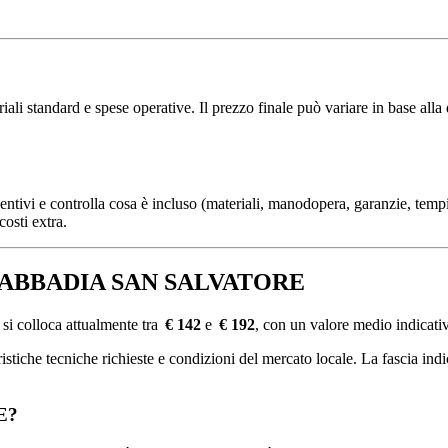
i standard e spese operative. Il prezzo finale può variare in base alla q
ventivi e controlla cosa è incluso (materiali, manodopera, garanzie, tempi
costi extra.
are a ABBADIA SAN SALVATORE
olloca attualmente tra
€ 142
e
€ 192
, con un valore medio indicati
tiche tecniche richieste e condizioni del mercato locale. La fascia indica
E?