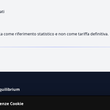
ati
a come riferimento statistico e non come tariffa definitiva.
quilibrium
tema informativo indipendente per la stima dei costi dei
renze Cookie
izi in Italia.