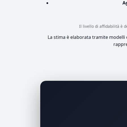
A
Il livello di affidabilità 
La stima è elaborata tramite modelli co
rappre