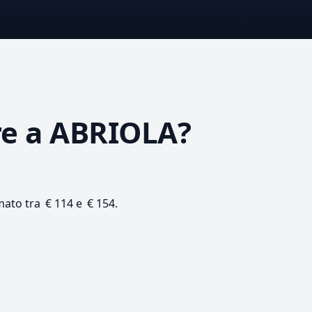
☰
re
a ABRIOLA?
imato tra € 114 e € 154.