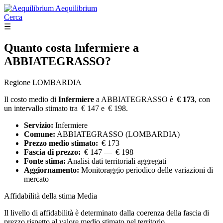
Aequilibrium
Cerca
☰
Quanto costa
Infermiere
a
ABBIATEGRASSO?
Regione LOMBARDIA
Il costo medio di
Infermiere
a ABBIATEGRASSO è
€ 173
, con
un intervallo stimato tra € 147 e € 198.
Servizio:
Infermiere
Comune:
ABBIATEGRASSO (LOMBARDIA)
Prezzo medio stimato:
€ 173
Fascia di prezzo:
€ 147 — € 198
Fonte stima:
Analisi dati territoriali aggregati
Aggiornamento:
Monitoraggio periodico delle variazioni di
mercato
Affidabilità della stima
Media
Il livello di affidabilità è determinato dalla coerenza della fascia di
prezzo rispetto al valore medio stimato nel territorio.