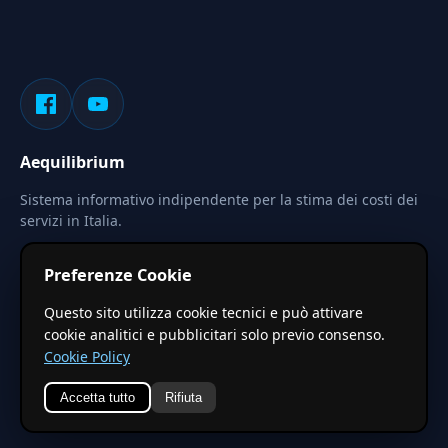
Aequilibrium
Sistema informativo indipendente per la stima dei costi dei
servizi in Italia.
Privacy
Termini
Cerca
Preferenze Cookie
Le stime pubblicate sono calcolate tramite coefficienti
Questo sito utilizza cookie tecnici e può attivare
territoriali regionali applicati a valori base nazionali. Non
cookie analitici e pubblicitari solo previo consenso.
costituiscono preventivo ufficiale.
Cookie Policy
Accetta tutto
Rifiuta
© 2026 Aequilibrium —
Un progetto di vxd.mobi