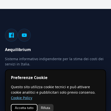
Aequilibrium
Sistema informativo indipendente per la stima dei costi dei
servizi in Italia.
Privacy
Termini
Cerca
Preferenze Cookie
Le stime pubblicate sono calcolate tramite coefficienti
Questo sito utilizza cookie tecnici e può attivare
territoriali regionali applicati a valori base nazionali. Non
cookie analitici e pubblicitari solo previo consenso.
costituiscono preventivo ufficiale.
Cookie Policy
Accetta tutto
Rifiuta
© 2026 Aequilibrium —
Un progetto di vxd.mobi