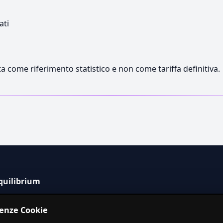
ati
a come riferimento statistico e non come tariffa definitiva.
quilibrium
tema informativo indipendente per la stima dei costi dei
renze Cookie
izi in Italia.