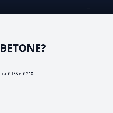
☰
ABETONE?
 tra € 155 e € 210.