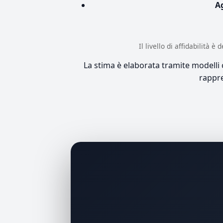
A
Il livello di affidabilità 
La stima è elaborata tramite modelli co
rappre