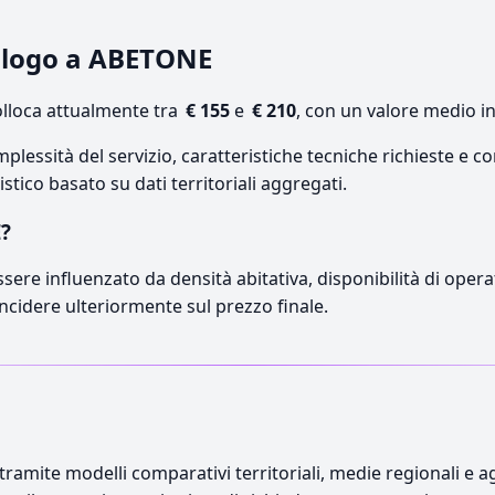
vologo a ABETONE
lloca attualmente tra
€ 155
e
€ 210
, con un valore medio in
lessità del servizio, caratteristiche tecniche richieste e co
stico basato su dati territoriali aggregati.
E?
sere influenzato da densità abitativa, disponibilità di operat
incidere ulteriormente sul prezzo finale.
ramite modelli comparativi territoriali, medie regionali e ag