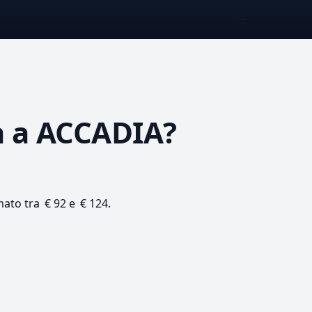
☰
a
a ACCADIA?
mato tra € 92 e € 124.