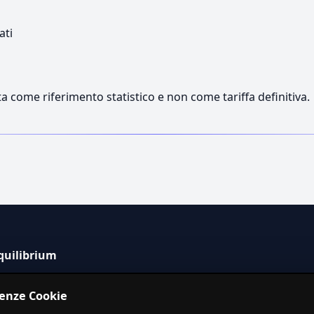
ati
a come riferimento statistico e non come tariffa definitiva.
quilibrium
tema informativo indipendente per la stima dei costi dei
renze Cookie
izi in Italia.