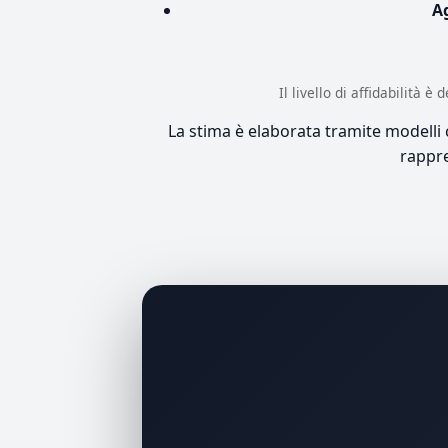
A
Il livello di affidabilità 
La stima è elaborata tramite modelli co
rappre