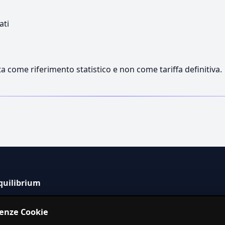
ati
a come riferimento statistico e non come tariffa definitiva.
quilibrium
tema informativo indipendente per la stima dei costi dei
renze Cookie
izi in Italia.