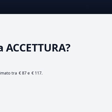
☰
a ACCETTURA?
timato tra € 87 e € 117.