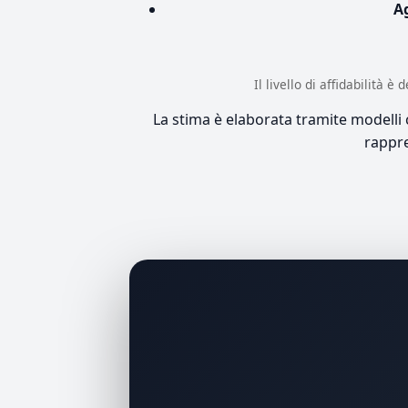
A
Il livello di affidabilità 
La stima è elaborata tramite modelli co
rappre