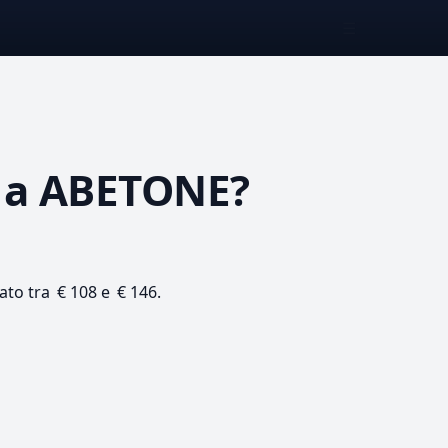
☰
a ABETONE?
mato tra € 108 e € 146.