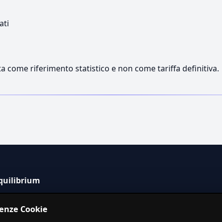
ati
a come riferimento statistico e non come tariffa definitiva.
quilibrium
tema informativo indipendente per la stima dei costi dei
renze Cookie
izi in Italia.