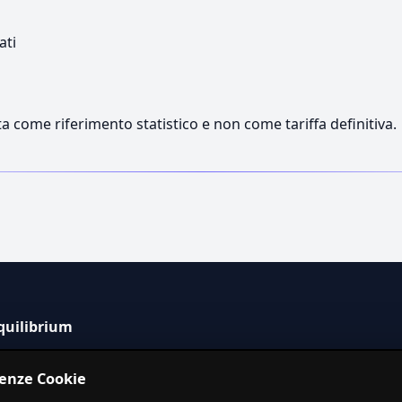
ati
a come riferimento statistico e non come tariffa definitiva.
quilibrium
tema informativo indipendente per la stima dei costi dei
renze Cookie
izi in Italia.