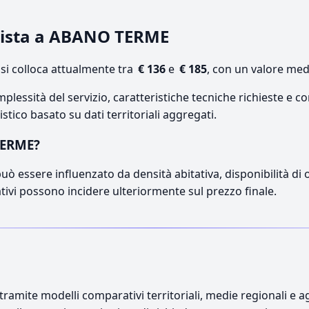
edista a ABANO TERME
i colloca attualmente tra
€ 136
e
€ 185
, con un valore med
lessità del servizio, caratteristiche tecniche richieste e co
stico basato su dati territoriali aggregati.
TERME?
ò essere influenzato da densità abitativa, disponibilità di op
ativi possono incidere ulteriormente sul prezzo finale.
ramite modelli comparativi territoriali, medie regionali e ag