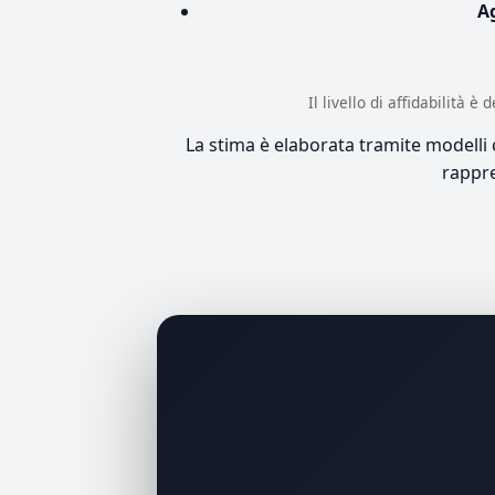
A
Il livello di affidabilità 
La stima è elaborata tramite modelli co
rappre