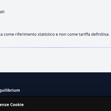
ati
a come riferimento statistico e non come tariffa definitiva.
quilibrium
tema informativo indipendente per la stima dei costi dei
renze Cookie
izi in Italia.