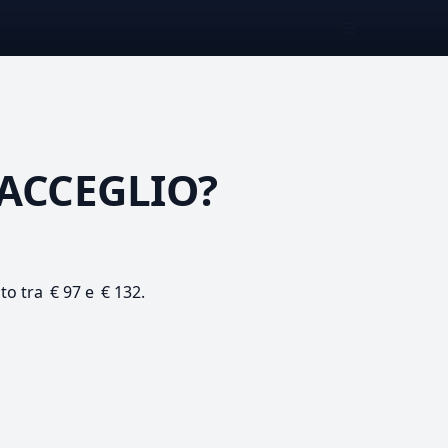
☰
ACCEGLIO?
ato tra € 97 e € 132.