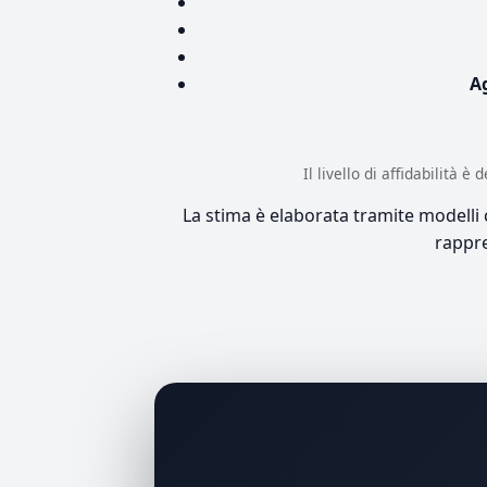
A
Il livello di affidabilità 
La stima è elaborata tramite modelli co
rappre