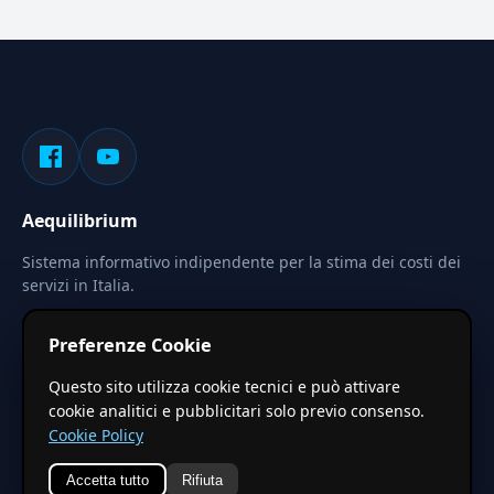
Aequilibrium
Sistema informativo indipendente per la stima dei costi dei
servizi in Italia.
Privacy
Termini
Cerca
Preferenze Cookie
Le stime pubblicate sono calcolate tramite coefficienti
Questo sito utilizza cookie tecnici e può attivare
territoriali regionali applicati a valori base nazionali. Non
cookie analitici e pubblicitari solo previo consenso.
costituiscono preventivo ufficiale.
Cookie Policy
Accetta tutto
Rifiuta
© 2026 Aequilibrium —
Un progetto di vxd.mobi