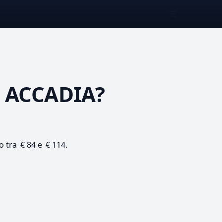
☰
 ACCADIA?
o tra € 84 e € 114.