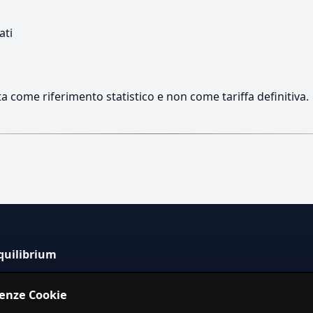
ati
a come riferimento statistico e non come tariffa definitiva.
quilibrium
tema informativo indipendente per la stima dei costi dei
renze Cookie
izi in Italia.