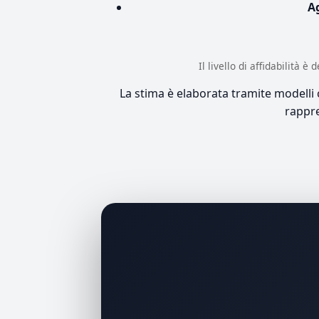
A
Il livello di affidabilità 
La stima è elaborata tramite modelli co
rappre