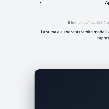
A
Il livello di affidabilità 
La stima è elaborata tramite modelli co
rappre