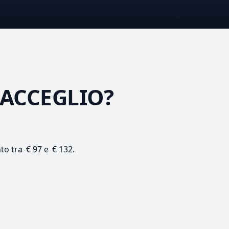
☰
 ACCEGLIO?
ato tra € 97 e € 132.