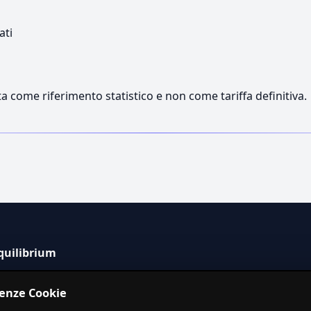
ati
a come riferimento statistico e non come tariffa definitiva.
quilibrium
tema informativo indipendente per la stima dei costi dei
renze Cookie
izi in Italia.