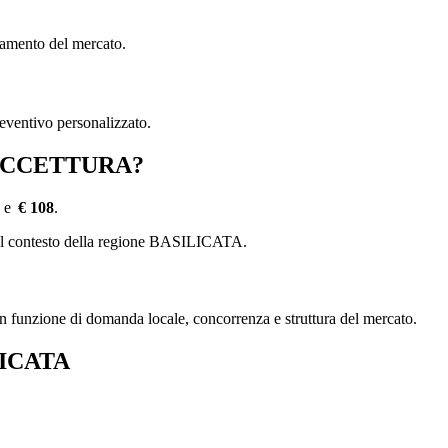
damento del mercato.
reventivo personalizzato.
a ACCETTURA?
e
€ 108
.
e del contesto della regione BASILICATA.
, in funzione di domanda locale, concorrenza e struttura del mercato.
ILICATA