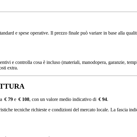
ard e spese operative. Il prezzo finale può variare in base alla qualità 
ventivi e controlla cosa è incluso (materiali, manodopera, garanzie, tempi
sti extra.
CETTURA
ra
€ 79
e
€ 108
, con un valore medio indicativo di
€ 94
.
tiche tecniche richieste e condizioni del mercato locale. La fascia indica