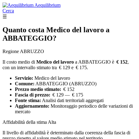
Aequilibrium
Cerca
☰
Quanto costa
Medico del lavoro
a
ABBATEGGIO?
Regione ABRUZZO
Il costo medio di
Medico del lavoro
a ABBATEGGIO è
€ 152
,
con un intervallo stimato tra € 129 e € 175.
Servizio:
Medico del lavoro
Comune:
ABBATEGGIO (ABRUZZO)
Prezzo medio stimato:
€ 152
Fascia di prezzo:
€ 129 — € 175
Fonte stima:
Analisi dati territoriali aggregati
Aggiornamento:
Monitoraggio periodico delle variazioni di
mercato
Affidabilità della stima
Alta
Il livello di affidabilità è determinato dalla coerenza della fascia di
prezzo rispetto al valore medio stimato nel territorio.