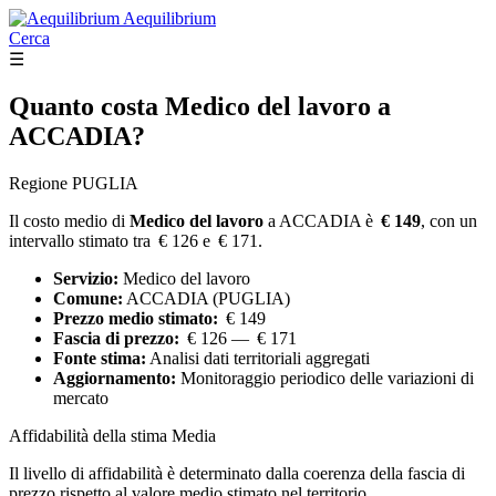
Aequilibrium
Cerca
☰
Quanto costa
Medico del lavoro
a
ACCADIA?
Regione PUGLIA
Il costo medio di
Medico del lavoro
a ACCADIA è
€ 149
, con un
intervallo stimato tra € 126 e € 171.
Servizio:
Medico del lavoro
Comune:
ACCADIA (PUGLIA)
Prezzo medio stimato:
€ 149
Fascia di prezzo:
€ 126 — € 171
Fonte stima:
Analisi dati territoriali aggregati
Aggiornamento:
Monitoraggio periodico delle variazioni di
mercato
Affidabilità della stima
Media
Il livello di affidabilità è determinato dalla coerenza della fascia di
prezzo rispetto al valore medio stimato nel territorio.