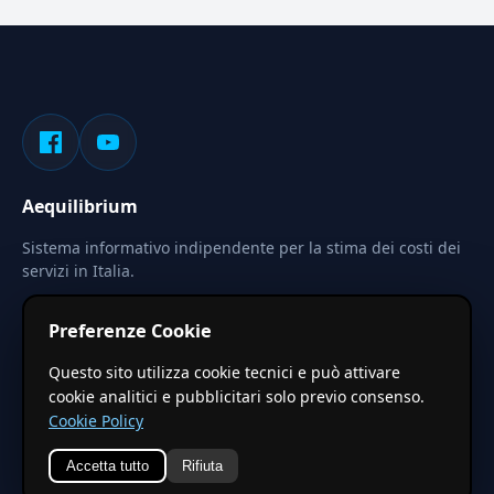
Aequilibrium
Sistema informativo indipendente per la stima dei costi dei
servizi in Italia.
Privacy
Termini
Cerca
Preferenze Cookie
Le stime pubblicate sono calcolate tramite coefficienti
Questo sito utilizza cookie tecnici e può attivare
territoriali regionali applicati a valori base nazionali. Non
cookie analitici e pubblicitari solo previo consenso.
costituiscono preventivo ufficiale.
Cookie Policy
Accetta tutto
Rifiuta
© 2026 Aequilibrium —
Un progetto di vxd.mobi