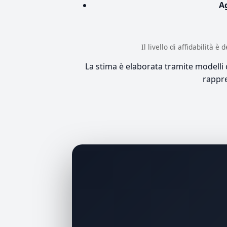
A
Il livello di affidabilità 
La stima è elaborata tramite modelli co
rappre