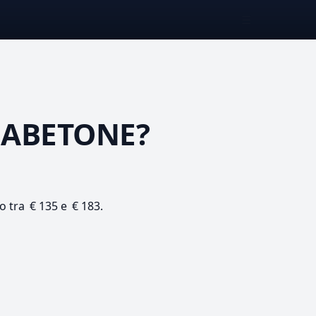
☰
 ABETONE?
to tra € 135 e € 183.