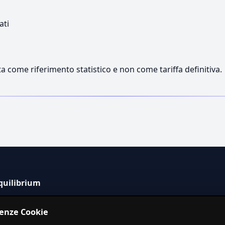
ati
a come riferimento statistico e non come tariffa definitiva.
quilibrium
tema informativo indipendente per la stima dei costi dei
renze Cookie
izi in Italia.