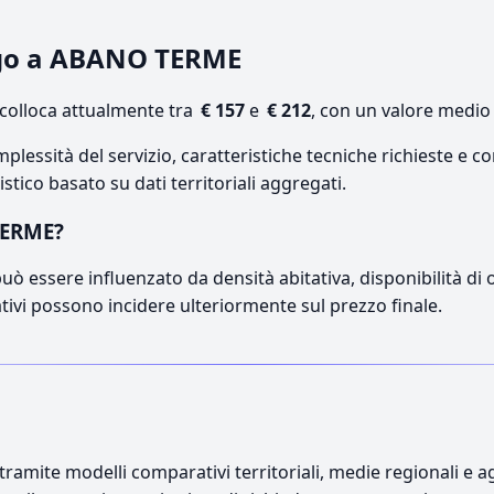
logo a ABANO TERME
olloca attualmente tra
€ 157
e
€ 212
, con un valore medio 
lessità del servizio, caratteristiche tecniche richieste e co
stico basato su dati territoriali aggregati.
TERME?
ò essere influenzato da densità abitativa, disponibilità di op
ativi possono incidere ulteriormente sul prezzo finale.
ramite modelli comparativi territoriali, medie regionali e ag