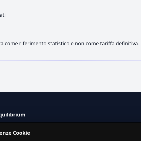
ati
a come riferimento statistico e non come tariffa definitiva.
quilibrium
tema informativo indipendente per la stima dei costi dei
renze Cookie
izi in Italia.