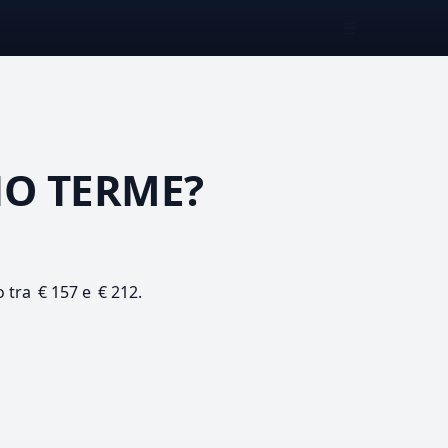
☰
O TERME?
o tra € 157 e € 212.