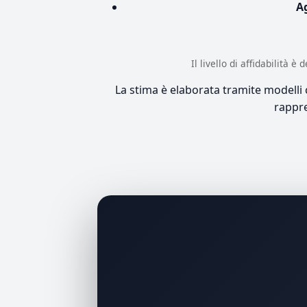
A
Il livello di affidabilità 
La stima è elaborata tramite modelli co
rappre