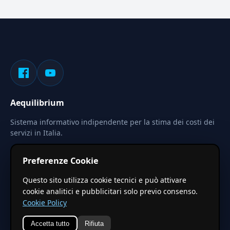
Aequilibrium
Sistema informativo indipendente per la stima dei costi dei
servizi in Italia.
Privacy
Termini
Cerca
Preferenze Cookie
Le stime pubblicate sono calcolate tramite coefficienti
Questo sito utilizza cookie tecnici e può attivare
territoriali regionali applicati a valori base nazionali. Non
cookie analitici e pubblicitari solo previo consenso.
costituiscono preventivo ufficiale.
Cookie Policy
Accetta tutto
Rifiuta
© 2026 Aequilibrium —
Un progetto di vxd.mobi