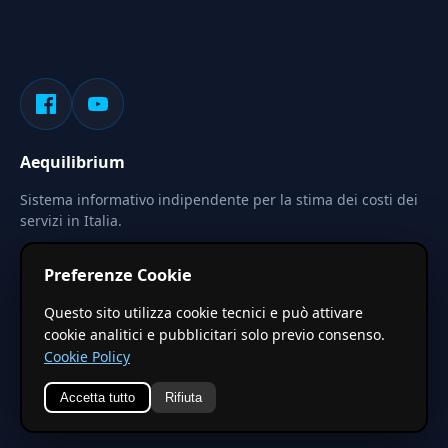
Aequilibrium
Sistema informativo indipendente per la stima dei costi dei
servizi in Italia.
Privacy
Termini
Cerca
Preferenze Cookie
Le stime pubblicate sono calcolate tramite coefficienti
Questo sito utilizza cookie tecnici e può attivare
territoriali regionali applicati a valori base nazionali. Non
cookie analitici e pubblicitari solo previo consenso.
costituiscono preventivo ufficiale.
Cookie Policy
Accetta tutto
Rifiuta
© 2026 Aequilibrium —
Un progetto di vxd.mobi