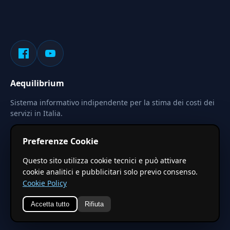
Aequilibrium
Sistema informativo indipendente per la stima dei costi dei
servizi in Italia.
Privacy
Termini
Cerca
Preferenze Cookie
Le stime pubblicate sono calcolate tramite coefficienti
Questo sito utilizza cookie tecnici e può attivare
territoriali regionali applicati a valori base nazionali. Non
cookie analitici e pubblicitari solo previo consenso.
costituiscono preventivo ufficiale.
Cookie Policy
Accetta tutto
Rifiuta
© 2026 Aequilibrium —
Un progetto di vxd.mobi