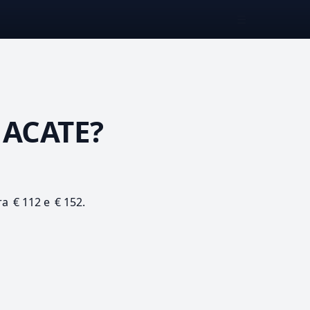
☰
 ACATE?
ra € 112 e € 152.