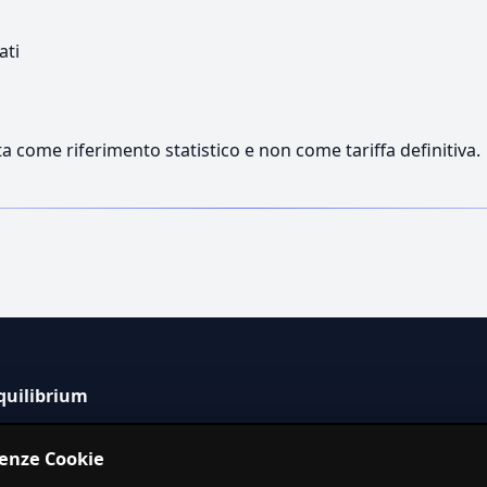
ati
a come riferimento statistico e non come tariffa definitiva.
quilibrium
tema informativo indipendente per la stima dei costi dei
renze Cookie
izi in Italia.