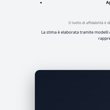
A
Il livello di affidabilità 
La stima è elaborata tramite modelli co
rappre