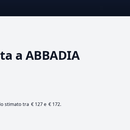
☰
ata
a ABBADIA
lo stimato tra € 127 e € 172.