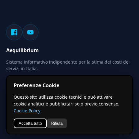
Aequilibrium
Sistema informativo indipendente per la stima dei costi dei
servizi in Italia.
Privacy
Termini
Cerca
Preferenze Cookie
Le stime pubblicate sono calcolate tramite coefficienti
Questo sito utilizza cookie tecnici e può attivare
territoriali regionali applicati a valori base nazionali. Non
cookie analitici e pubblicitari solo previo consenso.
costituiscono preventivo ufficiale.
Cookie Policy
Accetta tutto
Rifiuta
© 2026 Aequilibrium —
Un progetto di vxd.mobi