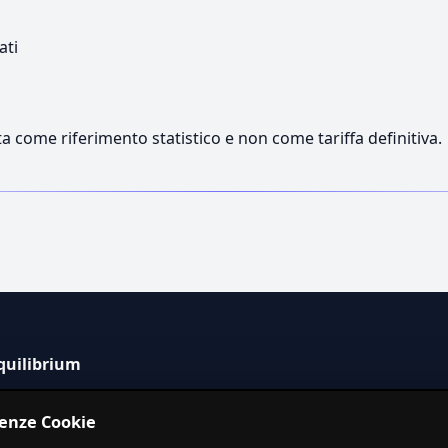
ati
a come riferimento statistico e non come tariffa definitiva.
quilibrium
tema informativo indipendente per la stima dei costi dei
renze Cookie
izi in Italia.