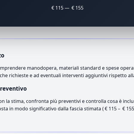
€ 115 — € 155
zo
ò comprendere manodopera, materiali standard e spese operati
che richieste e ad eventuali interventi aggiuntivi rispetto a
preventivo
con la stima, confronta più preventivi e controlla cosa è inc
osta in modo significativo dalla fascia stimata ( € 115 – € 15