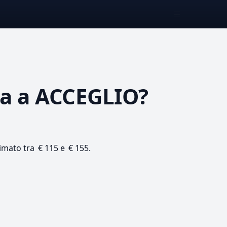
☰
ta
a ACCEGLIO?
timato tra € 115 e € 155.