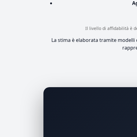
A
Il livello di affidabilità 
La stima è elaborata tramite modelli co
rappre