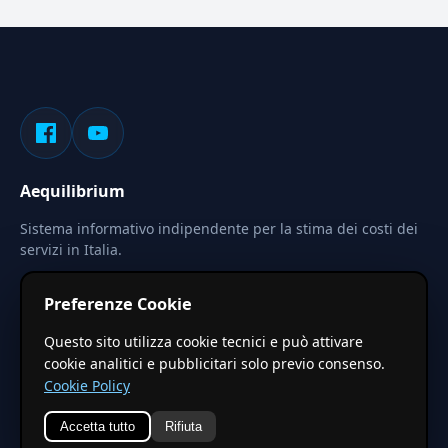
Aequilibrium
Sistema informativo indipendente per la stima dei costi dei
servizi in Italia.
Privacy
Termini
Cerca
Preferenze Cookie
Le stime pubblicate sono calcolate tramite coefficienti
Questo sito utilizza cookie tecnici e può attivare
territoriali regionali applicati a valori base nazionali. Non
cookie analitici e pubblicitari solo previo consenso.
costituiscono preventivo ufficiale.
Cookie Policy
Accetta tutto
Rifiuta
© 2026 Aequilibrium —
Un progetto di vxd.mobi