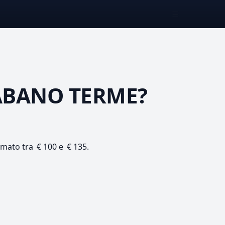
☰
ABANO TERME?
timato tra € 100 e € 135.