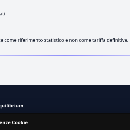
ati
a come riferimento statistico e non come tariffa definitiva.
quilibrium
tema informativo indipendente per la stima dei costi dei
renze Cookie
izi in Italia.