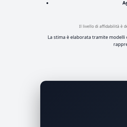
A
Il livello di affidabilità 
La stima è elaborata tramite modelli co
rappre